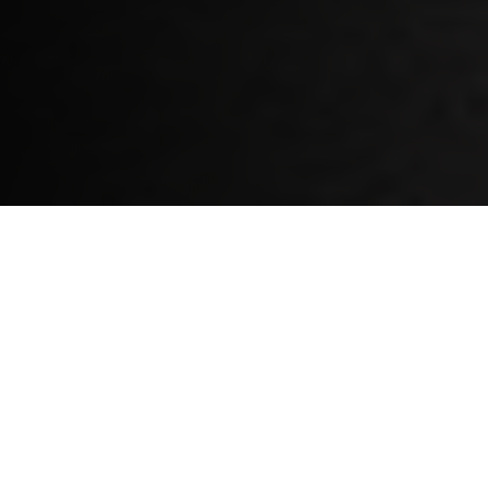
Skaffa körkort i
Göteborg med AJA
Trafikskola
Ett spännande äventyr väntar dig på vägarna,